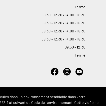
Fermé
08
:
30 - 12
:
30 / 14
:
00 - 18
:
30
08
:
30 - 12
:
30 / 14
:
00 - 18
:
30
08
:
30 - 12
:
30 / 14
:
00 - 18
:
30
08
:
30 - 12
:
30 / 14
:
00 - 18
:
30
09
:
30 - 12
:
30
Fermé
véhicules dans un environnement semblable dans votre
 L.362-1 et suivant du Code de l'environnement. Cette vidéo ne