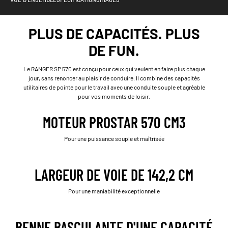
PLUS DE CAPACITÉS. PLUS
DE FUN.
Le RANGER SP 570 est conçu pour ceux qui veulent en faire plus chaque
jour, sans renoncer au plaisir de conduire. Il combine des capacités
utilitaires de pointe pour le travail avec une conduite souple et agréable
pour vos moments de loisir.
MOTEUR PROSTAR 570 CM3
Pour une puissance souple et maîtrisée
LARGEUR DE VOIE DE 142,2 CM
Pour une maniabilité exceptionnelle
BENNE BASCULANTE D'UNE CAPACITÉ