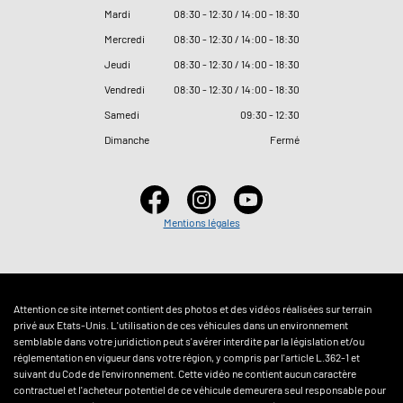
Mardi
08
:
30 - 12
:
30 / 14
:
00 - 18
:
30
Mercredi
08
:
30 - 12
:
30 / 14
:
00 - 18
:
30
Jeudi
08
:
30 - 12
:
30 / 14
:
00 - 18
:
30
Vendredi
08
:
30 - 12
:
30 / 14
:
00 - 18
:
30
Samedi
09
:
30 - 12
:
30
Dimanche
Fermé
Mentions légales
Attention ce site internet contient des photos et des vidéos réalisées sur terrain
privé aux Etats-Unis. L'utilisation de ces véhicules dans un environnement
semblable dans votre juridiction peut s'avérer interdite par la législation et/ou
réglementation en vigueur dans votre région, y compris par l'article L.362-1 et
suivant du Code de l'environnement. Cette vidéo ne contient aucun caractère
contractuel et l'acheteur potentiel de ce véhicule demeurera seul responsable pour