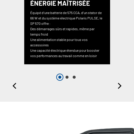
ÉNERGIE MAÎTRISÉE
Équipé d’une batterie de 575 CCA, d’un stator de
66 W et du système électrique Polaris PULSE, le
SP 570 offre :
Des démarrages sûrs et rapides, même par
temps froid
Une alimentation stable pour tous vos
accessoires
Une capacité électrique étendue pour booster
vos performances au travail comme en loisir