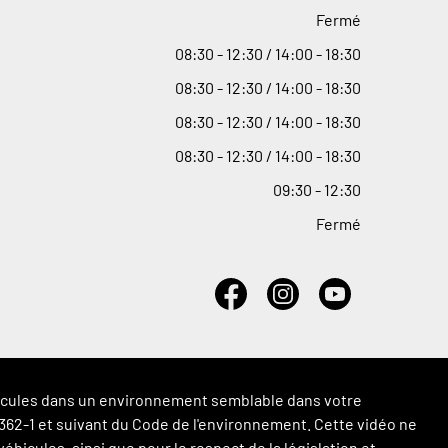
Fermé
08
:
30 - 12
:
30 / 14
:
00 - 18
:
30
08
:
30 - 12
:
30 / 14
:
00 - 18
:
30
08
:
30 - 12
:
30 / 14
:
00 - 18
:
30
08
:
30 - 12
:
30 / 14
:
00 - 18
:
30
09
:
30 - 12
:
30
Fermé
véhicules dans un environnement semblable dans votre
 L.362-1 et suivant du Code de l'environnement. Cette vidéo ne
hicules, ainsi que pour le respect de la législation et