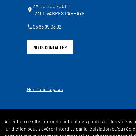
ZA DU BOURGUET
12400 VABRES L'ABBAYE
05 65 99 03 92
NOUS CONTACTER
Mentions légales
Attention ce site internet contient des photos et des vidéos r
juridiction peut s'avérer interdite par la législation et/ou ré
contient aucun caractère contractuel et l'acheteur potentiel de