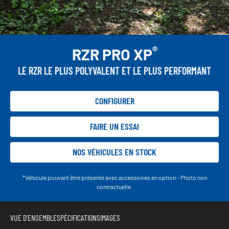
®
RZR PRO XP
LE RZR LE PLUS POLYVALENT ET LE PLUS PERFORMANT
CONFIGURER
FAIRE UN ESSAI
NOS VÉHICULES EN STOCK
*Véhicule pouvant être présenté avec accessoires en option - Photo non
contractuelle.
VUE D'ENSEMBLE
SPÉCIFICATIONS
IMAGES