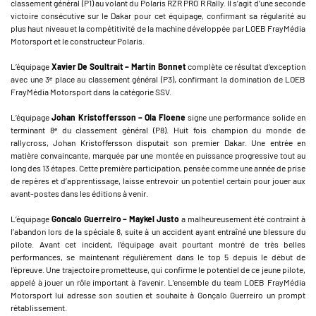
classement général (P1) au volant du Polaris RZR PRO R Rally. Il s’agit d’une seconde
victoire consécutive sur le Dakar pour cet équipage, confirmant sa régularité au
plus haut niveau et la compétitivité de la machine développée par LOEB FrayMédia
Motorsport et le constructeur Polaris.
L’équipage
Xavier De Soultrait – Martin Bonnet
complète ce résultat d’exception
avec une 3ᵉ place au classement général (P3), confirmant la domination de LOEB
FrayMédia Motorsport dans la catégorie SSV.
L’équipage
Johan Kristoffersson – Ola Floene
signe une performance solide en
terminant 8ᵉ du classement général (P8). Huit fois champion du monde de
rallycross, Johan Kristoffersson disputait son premier Dakar. Une entrée en
matière convaincante, marquée par une montée en puissance progressive tout au
long des 13 étapes. Cette première participation, pensée comme une année de prise
de repères et d’apprentissage, laisse entrevoir un potentiel certain pour jouer aux
avant-postes dans les éditions à venir.
L’équipage
Goncalo Guerreiro – Maykel Justo
a malheureusement été contraint à
l’abandon lors de la spéciale 8, suite à un accident ayant entraîné une blessure du
pilote. Avant cet incident, l’équipage avait pourtant montré de très belles
performances, se maintenant régulièrement dans le top 5 depuis le début de
l’épreuve. Une trajectoire prometteuse, qui confirme le potentiel de ce jeune pilote,
appelé à jouer un rôle important à l’avenir. L’ensemble du team LOEB FrayMédia
Motorsport lui adresse son soutien et souhaite à Gonçalo Guerreiro un prompt
rétablissement.