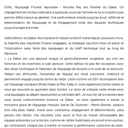
Enfin, l’équipage Florent Vayssade – Nicolas Rey est finisher du Dakar. Un
changement de moteur intervenu à quelques jours de l’arrivée ne lui a toutefois pas
permis d’être classé au général. Une performance menée jusqu’au bout, reflet de la
détermination de l’équipage et de l’engagement total des équipes techniques
jusqu’à la ligne d’arrivée.
Cette édition du Dakar récompense le travail collectif mené depuis plusieurs mois,
la fiabilité des machines Polaris engagées, la stratégie sportive mise en place et
l’implication sans faille des équipages et du staff technique tout au long de
l’épreuve.
« Le Dakar est une épreuve longue et particulièrement exigeante, qui met les
hommes et les machines à rude épreuve. Cette édition n’a pas fait exception, avec
des aléas techniques et l’abandon de l’équipage de Gonçalo à la suite de sa blessure.
Malgré ces difficultés, l’ensemble de l’équipe est resté concentré, mobilisé et
pleinement engagé jusqu’au terme du rallye. Cette victoire en SSV récompense bien
sûr l’équipage vainqueur Broke Heger et Max Eddy Jr, mais également toutes celles et
ceux qui oeuvrent au quotidien dans l’ombre. Le choix de s’aligner cette année avec
cinq équipages au départ représentait un véritable défi. Je suis fier de la manière dont
nous avons collectivement traversé ce Dakar. Je tiens également à saluer la
troisième place de l’équipage français Xavier De Soultrait – Martin Bonnet, auteurs
d’un très beau Dakar, mené avec constance, engagement et détermination, sans
jamais rien lâcher. Ces résultats sont aussi le fruit du travail remarquable des
équipes présentes sur le terrain, comme de celles mobilisées en amont et en soutien,
qui contribuent chaque jour à mettre en lumière la performance collective du team.