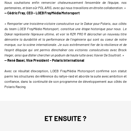
Nous souhaitons enfin remercier chaleureusement l’ensemble de l’équipe, nos
partenaires, et bien sûr POLARIS, avec qui nous travaillons en étroite collaboration. »
— Cédric Fray, CEO – LOEB FrayMédia Motorsport
« Remporter une troisième victoire consécutive sur le Dakar pour Polaris, aux côtés
du team LOEB FrayMédia Motorsport, constitue une étape historique pour nous. Le
Dakar représente l’épreuve ultime, et voir le RZR PRO R décrocher un nouveau titre
démontre la durabilité et la performance de l’ingénierie qui sont au coeur de notre
marque, sur la scène internationale. Je suis extrêmement fier de la résilience et de
l’esprit d’équipe qui ont permis d’enchaîner ces victoires consécutives avec Brock
Heger, ainsi que d’aller chercher un podium de haute lutte avec Xavier De Soultrait. »
— René Basei, Vice President – Polaris International
Avec ce résultat d’exception, LOEB FrayMédia Motorsport confirme son statut
parmi les structures de référence du rallye-raid et aborde la suite avec ambition et
confiance, dans la continuité de son programme de développement aux côtés de
Polaris Racing.
ET ENSUITE ?