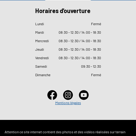
Horaires d'ouverture
Lundi
Fermé
Mardi
08
:
30 - 12
:
30 / 14
:
00 - 18
:
30
Mercredi
08
:
30 - 12
:
30 / 14
:
00 - 18
:
30
Jeudi
08
:
30 - 12
:
30 / 14
:
00 - 18
:
30
Vendredi
08
:
30 - 12
:
30 / 14
:
00 - 18
:
30
Samedi
09
:
30 - 12
:
30
Dimanche
Fermé
Mentions légales
Attention ce site internet contient des photos et des vidéos réalisées sur terrain