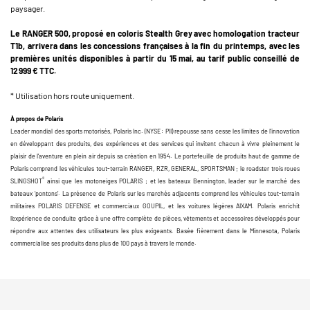
paysager.
Le RANGER 500, proposé en coloris Stealth Grey avec homologation tracteur
T1b, arrivera dans les concessions françaises à la fin du printemps, avec les
premières unités disponibles à partir du 15 mai, au tarif public conseillé de
12 999 € TTC.
* Utilisation hors route uniquement.
À propos de Polaris
Leader mondial des sports motorisés, Polaris Inc. (NYSE : PII) repousse sans cesse les limites de l’innovation
en développant des produits, des expériences et des services qui invitent chacun à vivre pleinement le
plaisir de l’aventure en plein air depuis sa création en 1954. Le portefeuille de produits haut de gamme de
Polaris comprend les véhicules tout-terrain RANGER, RZR, GENERAL, SPORTSMAN ; le roadster trois roues
®
SLINGSHOT
ainsi que les motoneiges POLARIS ; et les bateaux Bennington, leader sur le marché des
bateaux ‘pontons’. La présence de Polaris sur les marchés adjacents comprend les véhicules tout-terrain
militaires POLARIS DEFENSE et commerciaux GOUPIL, et les voitures légères AIXAM. Polaris enrichit
l’expérience de conduite grâce à une offre complète de pièces, vêtements et accessoires développés pour
répondre aux attentes des utilisateurs les plus exigeants. Basée fièrement dans le Minnesota, Polaris
commercialise ses produits dans plus de 100 pays à travers le monde.