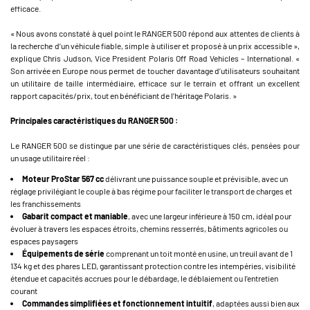
efficace.
« Nous avons constaté à quel point le RANGER 500 répond aux attentes de clients à
la recherche d’un véhicule fiable, simple à utiliser et proposé à un prix accessible »,
explique Chris Judson, Vice President Polaris Off Road Vehicles – International. «
Son arrivée en Europe nous permet de toucher davantage d’utilisateurs souhaitant
un utilitaire de taille intermédiaire, efficace sur le terrain et offrant un excellent
rapport capacités/prix, tout en bénéficiant de l’héritage Polaris. »
Principales caractéristiques du RANGER 500 :
Le RANGER 500 se distingue par une série de caractéristiques clés, pensées pour
un usage utilitaire réel :
Moteur ProStar 567 cc
délivrant une puissance souple et prévisible, avec un
réglage privilégiant le couple à bas régime pour faciliter le transport de charges et
les franchissements
Gabarit compact et maniable
, avec une largeur inférieure à 150 cm, idéal pour
évoluer à travers les espaces étroits, chemins resserrés, bâtiments agricoles ou
espaces paysagers
Équipements de série
comprenant un toit monté en usine, un treuil avant de 1
134 kg et des phares LED, garantissant protection contre les intempéries, visibilité
étendue et capacités accrues pour le débardage, le déblaiement ou l’entretien
courant
Commandes simplifiées et fonctionnement intuitif
, adaptées aussi bien aux