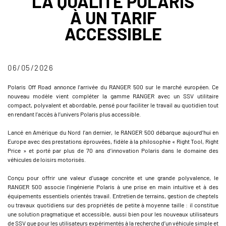
LA QUALITÉ POLARIS
À UN TARIF
ACCESSIBLE
06/05/2026
Polaris Off Road annonce l’arrivée du RANGER 500 sur le marché européen. Ce
nouveau modèle vient compléter la gamme RANGER avec un SSV utilitaire
compact, polyvalent et abordable, pensé pour faciliter le travail au quotidien tout
en rendant l’accès à l’univers Polaris plus accessible.
Lancé en Amérique du Nord l’an dernier, le RANGER 500 débarque aujourd’hui en
Europe avec des prestations éprouvées, fidèle à la philosophie « Right Tool, Right
Price » et porté par plus de 70 ans d’innovation Polaris dans le domaine des
véhicules de loisirs motorisés.
Conçu pour offrir une valeur d’usage concrète et une grande polyvalence, le
RANGER 500 associe l’ingénierie Polaris à une prise en main intuitive et à des
équipements essentiels orientés travail. Entretien de terrains, gestion de cheptels
ou travaux quotidiens sur des propriétés de petite à moyenne taille : il constitue
une solution pragmatique et accessible, aussi bien pour les nouveaux utilisateurs
de SSV que pour les utilisateurs expérimentés à la recherche d’un véhicule simple et