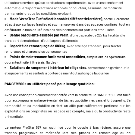
utilisateurs novices qu’aux conducteurs expérimentés, avec un enclenchement
automatique du pont avant sans action du conducteur, assurant une motricité
permanente lorsque les conditions évoluent
Mode VersaTrac Turf sélectionnable (différentiel arrière)
, particulièrement
adapté aux surfaces fragiles et aux manœuvres dans des espaces confinés, tout en
améliorant la maniabilité lors des déplacements sur portions stabilisées
Benne basculante assistée par vérin
, d’une capacité de 227 kg, facilitant le
transport de matériaux, d’outillage ou d’aliments
Capacité de remorquage de 680 kg
, avec attelage standard, pour tracter
remorques et charges plus conséquentes
Points de maintenance facilement accessibles
, simplifiant les opérations
courantes (huile, filtre à air, fluides)
Solutions de rangement intérieur intelligentes
, permettant de garder outils
et équipements essentiels à portée de main tout au long de la journée
RANGER 500 : un utilitaire pensé pour l’usage quotidien :
Avec une conception clairement orientée vers la praticité, le RANGER 500 est taillé
pour accompagner un large éventail de tâches quotidiennes sans effort superflu. Sa
compacité et sa maniabilité en font un allié particulièrement pertinent sur les
exploitations ou propriétés où l’espace est compté, mais où la productivité reste
primordiale.
Le moteur ProStar 567 cc, optimisé pour le couple à bas régime, assure une
traction progressive et maîtrisée lors des phases de remorquage ou de