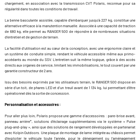
chargement, en association avec la transmission CVT Polaris, reconnue pour sa
régularité dans toutes les conditions de travail.
La benne basculante assistée, capable d’embarquer jusqu’à 227 kg, constitue une
alternative efficace à la manutention manuelle. Associée à une capacité de traction
de 680 kg, elle permet au RANGER 500 de répondre à de nombreuses situations
d’entretien et de gestion de terrain.
La facilité d’utilisation est au cœur de la conception, avec une ergonomie claire et
un système de conduite simple, rendant le véhicule accessible même aux primo-
accédants au monde du SSV. L’entretien suit la même logique, grâce à des accès
directs aux organes de service, limitant les immobilisations, le tout couvert par une
garantie constructeur de 2 ans.
Issu des besoins exprimés par les utilisateurs terrain, le RANGER 500 dispose en
série d’un toit, de phares LED et d’un treuil avant de 1 134 kg, lui permettant d’être
opérationnel dès la sortie de concession.
Personnalisation et accessoires :
Pour aller plus loin, Polaris propose une gamme d’accessoires : pare-brise avant,
panneau arrière*, solutions d’éclairage supplémentaires via le système « Pulse
plug-and-play », ainsi que des solutions de rangement développées en partenariat
avec Kolpin Outdoors. Une plaque de montage de lame intégrée au châssis permet
d’exploiter le véhicule toute l’année, pour le déneigement ou l’aménagement