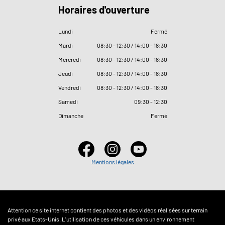
Horaires d'ouverture
Lundi
Fermé
Mardi
08
:
30 - 12
:
30 / 14
:
00 - 18
:
30
Mercredi
08
:
30 - 12
:
30 / 14
:
00 - 18
:
30
Jeudi
08
:
30 - 12
:
30 / 14
:
00 - 18
:
30
Vendredi
08
:
30 - 12
:
30 / 14
:
00 - 18
:
30
Samedi
09
:
30 - 12
:
30
Dimanche
Fermé
Mentions légales
Attention ce site internet contient des photos et des vidéos réalisées sur terrain
privé aux Etats-Unis. L'utilisation de ces véhicules dans un environnement