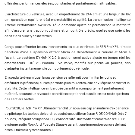
offrir des performances élevées, constantes et parfaitement maîtrisables.
L’architecture du véhicule, avec un empattement de 244 cm et une largeur de 162
cm, garantit un équilibre idéal entre stabilité et agilité. La transmission intelligente
Xtreme Performance AWD/2WD à la demande ajuste en permanence la motricité
afin d’assurer une traction optimale et un contrôle précis, quelles que soient les
conditions ou le type de terrain.
Conçu pour affronter les environnements les plus extrêmes, le RZR Pro XP Ultimate
bénéficie d’une suspension offrant 56 cm de débattement à l’arrière et 51 cm à
l’avant. Le système DYNAMIX 2.0 à gestion semi active ajuste en temps réel les
®
amortisseurs FOX
2.5 Podium Live Valve, montés sur pneus 30 pouces, afin
d’adapter instantanément le comportement du véhicule.
En conduite dynamique, la suspension se raffermit pour limiter le roulis et
améliorer la précision ; sur les portions plus roulantes, elle privilégie le confort et la
stabilité. Cette intelligence embarquée garantit un comportement parfaitement
maîtrisé, assurant un niveau de contrôle exceptionnel aussi bien sur route que hors
des sentiers battus.
Pour 2026, le RZR Pro XP Ultimate franchit un nouveau cap en matière d’expérience
de pilotage. Le tableau de bord redessiné accueille un écran RIDE COMMAND de 7
pouces, intégrant navigation GPS, connectivité Bluetooth et caméra de recul. Le
système audio Rockford Fosgate Stage 4 garantit une immersion sonore de haut
niveau, même à rythme soutenu.