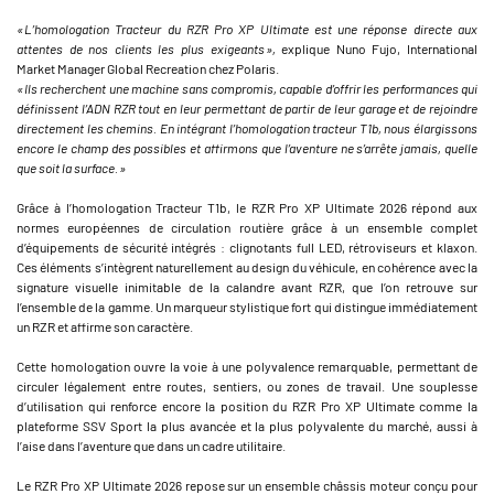
« L’homologation Tracteur du RZR Pro XP Ultimate est une réponse directe aux
attentes de nos clients les plus exigeants »,
explique Nuno Fujo, International
Market Manager Global Recreation chez Polaris.
« Ils recherchent une machine sans compromis, capable d’offrir les performances qui
définissent l’ADN RZR tout en leur permettant de partir de leur garage et de rejoindre
directement les chemins. En intégrant l’homologation tracteur T1b, nous élargissons
encore le champ des possibles et affirmons que l’aventure ne s’arrête jamais, quelle
que soit la surface. »
Grâce à l’homologation Tracteur T1b, le RZR Pro XP Ultimate 2026 répond aux
normes européennes de circulation routière grâce à un ensemble complet
d’équipements de sécurité intégrés : clignotants full LED, rétroviseurs et klaxon.
Ces éléments s’intègrent naturellement au design du véhicule, en cohérence avec la
signature visuelle inimitable de la calandre avant RZR, que l’on retrouve sur
l’ensemble de la gamme. Un marqueur stylistique fort qui distingue immédiatement
un RZR et affirme son caractère.
Cette homologation ouvre la voie à une polyvalence remarquable, permettant de
circuler légalement entre routes, sentiers, ou zones de travail. Une souplesse
d’utilisation qui renforce encore la position du RZR Pro XP Ultimate comme la
plateforme SSV Sport la plus avancée et la plus polyvalente du marché, aussi à
l’aise dans l’aventure que dans un cadre utilitaire.
Le RZR Pro XP Ultimate 2026 repose sur un ensemble châssis moteur conçu pour