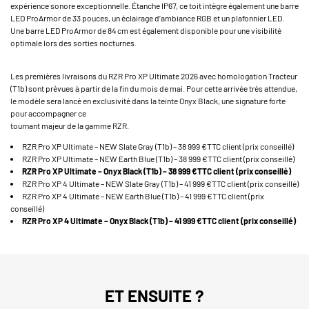
expérience sonore exceptionnelle. Étanche IP67, ce toit intègre également une barre
LED ProArmor de 33 pouces, un éclairage d’ambiance RGB et un plafonnier LED.
Une barre LED ProArmor de 84 cm est également disponible pour une visibilité
optimale lors des sorties nocturnes.
Les premières livraisons du RZR Pro XP Ultimate 2026 avec homologation Tracteur
(T1b) sont prévues à partir de la fin du mois de mai. Pour cette arrivée très attendue,
le modèle sera lancé en exclusivité dans la teinte Onyx Black, une signature forte
pour accompagner ce
tournant majeur de la gamme RZR.
RZR Pro XP Ultimate – NEW Slate Gray (T1b) – 38 999 €TTC client (prix conseillé)
RZR Pro XP Ultimate – NEW Earth Blue (T1b) – 38 999 €TTC client (prix conseillé)
RZR Pro XP Ultimate – Onyx Black (T1b) – 38 999 €TTC client (prix conseillé)
RZR Pro XP 4 Ultimate – NEW Slate Gray (T1b) – 41 999 €TTC client (prix conseillé)
RZR Pro XP 4 Ultimate – NEW Earth Blue (T1b) – 41 999 €TTC client (prix
conseillé)
RZR Pro XP 4 Ultimate – Onyx Black (T1b) – 41 999 €TTC client (prix conseillé)
ET ENSUITE ?