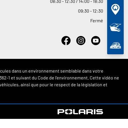
08
:
30 - 12
:
30 / 14
:
00 - 18
:
30
09
:
30 - 12
:
30
Fermé
véhicules dans un environnement semblable dans votre
 L.362-1 et suivant du Code de l'environnement. Cette vidéo ne
hicules, ainsi que pour le respect de la législation et