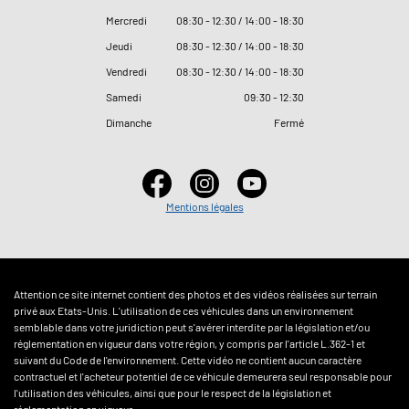
Mercredi
08
:
30 - 12
:
30 / 14
:
00 - 18
:
30
Jeudi
08
:
30 - 12
:
30 / 14
:
00 - 18
:
30
Vendredi
08
:
30 - 12
:
30 / 14
:
00 - 18
:
30
Samedi
09
:
30 - 12
:
30
Dimanche
Fermé
Mentions légales
Attention ce site internet contient des photos et des vidéos réalisées sur terrain
privé aux Etats-Unis. L'utilisation de ces véhicules dans un environnement
semblable dans votre juridiction peut s'avérer interdite par la législation et/ou
réglementation en vigueur dans votre région, y compris par l'article L.362-1 et
suivant du Code de l'environnement. Cette vidéo ne contient aucun caractère
contractuel et l'acheteur potentiel de ce véhicule demeurera seul responsable pour
l'utilisation des véhicules, ainsi que pour le respect de la législation et
réglementation en vigueur.