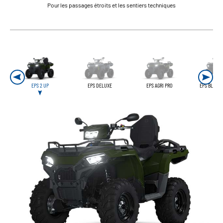
Pour les passages étroits et les sentiers techniques
EPS 2 UP
EPS DELUXE
EPS AGRI PRO
EPS BLACK 